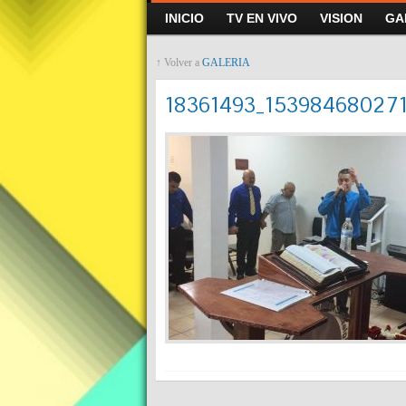
INICIO
TV EN VIVO
VISION
GA
↑ Volver a
GALERIA
18361493_15398468027