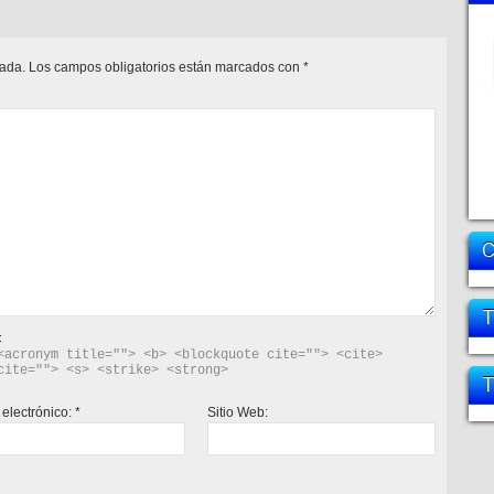
cada.
Los campos obligatorios están marcados con
*
C
T
:
<acronym title=""> <b> <blockquote cite=""> <cite> 
cite=""> <s> <strike> <strong> 
T
 electrónico:
*
Sitio Web: