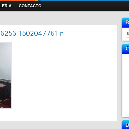
LERIA
CONTACTO
16256_1502047761_n
C
B